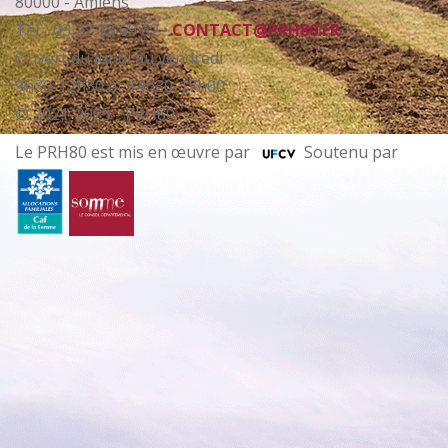
80000 - Amiens
Tél. : 03 22 33 69 62 •
CONTACT@PRH80.FR
Ouvert du lundi au vendredi
9h30-12h30 et 14h30-17h00
© 2021-2025 - PRH80
Le PRH80 est mis en œuvre par
Soutenu par