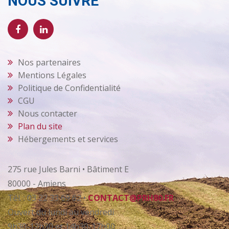
NOUS SUIVRE
Nos partenaires
Mentions Légales
Politique de Confidentialité
CGU
Nous contacter
Plan du site
Hébergements et services
275 rue Jules Barni • Bâtiment E
80000 - Amiens
Tél. : 03 22 33 69 62 •
CONTACT@PRH80.FR
Ouvert du lundi au vendredi
9h30-12h30 et 14h30-17h00