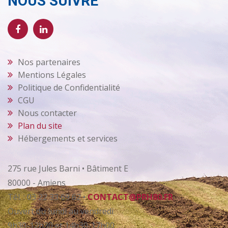
NOUS SUIVRE
Nos partenaires
Mentions Légales
Politique de Confidentialité
CGU
Nous contacter
Plan du site
Hébergements et services
275 rue Jules Barni • Bâtiment E
80000 - Amiens
Tél. : 03 22 33 69 62 •
CONTACT@PRH80.FR
Ouvert du lundi au vendredi
9h30-12h30 et 14h30-17h00